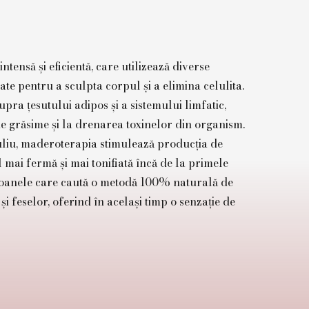
tensă și eficientă, care utilizează diverse
te pentru a sculpta corpul și a elimina celulita.
ra țesutului adipos și a sistemului limfatic,
e grăsime și la drenarea toxinelor din organism.
ruliu, maderoterapia stimulează producția de
il mai fermă și mai tonifiată încă de la primele
rsoanele care caută o metodă 100% naturală de
 feselor, oferind în același timp o senzație de