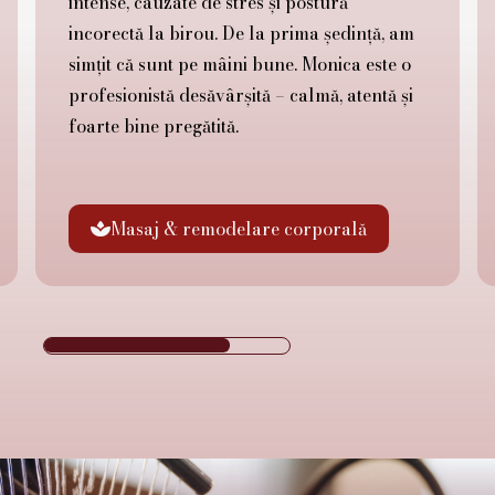
intense, cauzate de stres și postură
incorectă la birou. De la prima ședință, am
simțit că sunt pe mâini bune. Monica este o
profesionistă desăvârșită – calmă, atentă și
foarte bine pregătită.
Masaj & remodelare corporală
