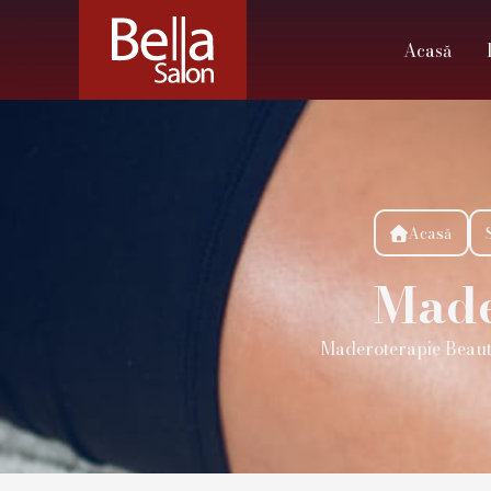
Acasă
Acasă

Made
Maderoterapie Beauty