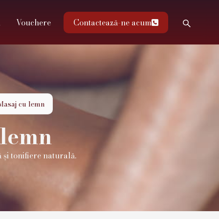
u
Vouchere
Contactează-ne acum

Masaj cu lemn
 lemn
i tonifiere naturală.