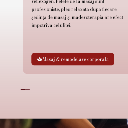
reflexogen. Fetele de la masaj sunt
profesioniste, plec relaxată după fiecare
ședință de masaj și maderoterapia are efect
împotriva celulitei.
Masaj & remodelare corporală
