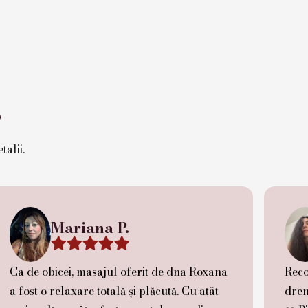
?
talii.
Mariana P.





Ca de obicei, masajul oferit de dna Roxana
Reco
a fost o relaxare totală și plăcută. Cu atât
dren