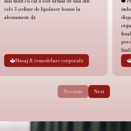
mai mult cu cât a fost urmat de una din
❤️ P
cele 3 ședințe de lipolaser bonus la
îmbu
abonament. 👍
disp
orga
fina
pers
limfa
Masaj & remodelare corporală

Previous
Next