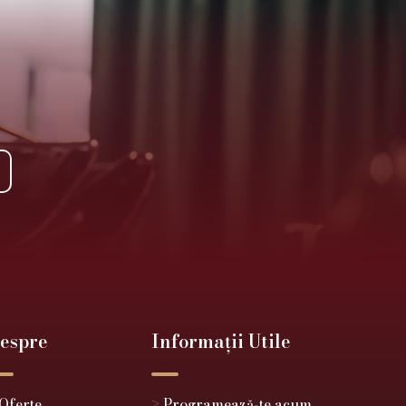
espre
Informații Utile
Oferte
>
Programează-te acum