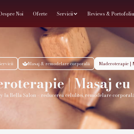
Despre Noi
Oferte
Servicii
Reviews & Portofoli
Servicii
Masaj & remodelare corporală
Maderoterapie | 

roterapie | Masaj cu
 la Bella Salon – reducerea celulitei, remodelare corporală ș