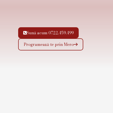
Sună acum 0722.459.499

Programează-te prin Mero
