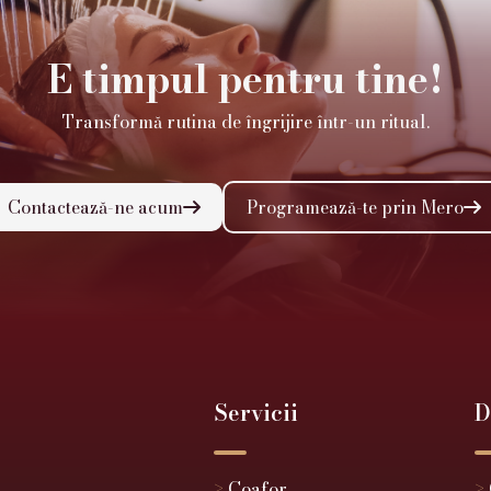
E timpul pentru tine!
Transformă rutina de îngrijire într-un ritual.
Contactează-ne acum
Programează-te prin Mero


Servicii
D
>
Coafor
>