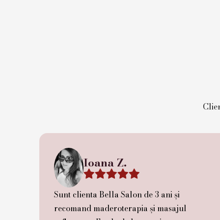
Clien
Ioana Z.





Sunt clienta Bella Salon de 3 ani și
recomand maderoterapia și masajul