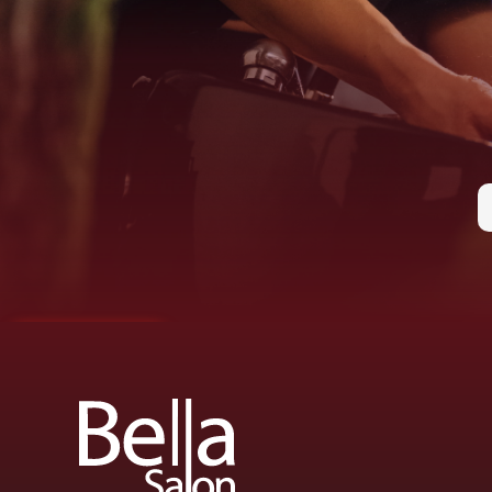
0722.459.499
