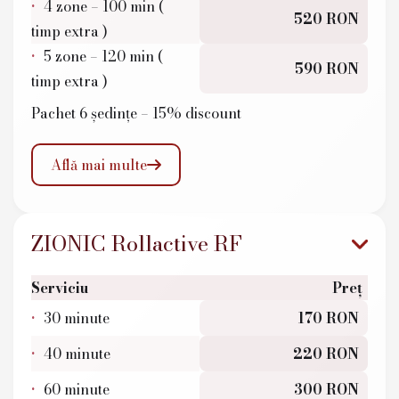
4 zone – 100 min (
520 RON
timp extra )
5 zone – 120 min (
590 RON
timp extra )
Pachet 6 ședințe – 15% discount
Află mai multe

ZIONIC Rollactive RF
Serviciu
Preț
30 minute
170 RON
40 minute
220 RON
60 minute
300 RON