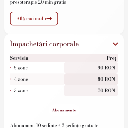
presoterapie 20 min gratis
Află mai multe

Împachetări corporale
Serviciu
Preț
5 zone
90 RON
4 zone
80 RON
3 zone
70 RON
Abonamente
Abonament 10 ședințe + 2 ședințe gratuite