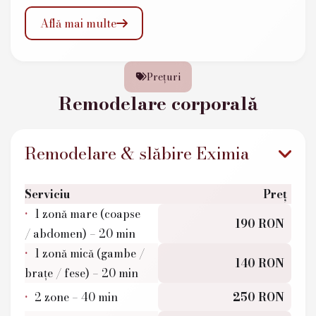
Află mai multe

Prețuri

Remodelare corporală
Remodelare & slăbire Eximia
Serviciu
Preț
1 zonă mare (coapse
190 RON
/ abdomen) – 20 min
1 zonă mică (gambe /
140 RON
brațe / fese) – 20 min
2 zone – 40 min
250 RON