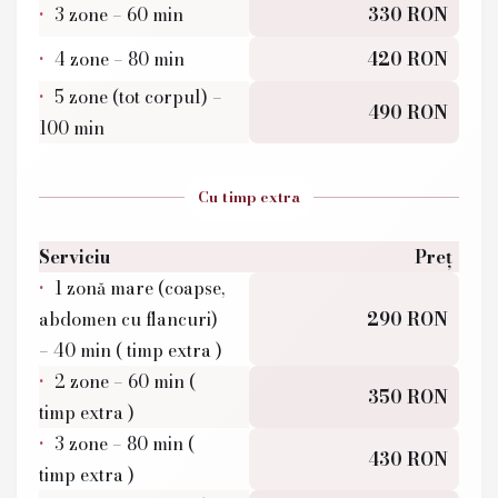
3 zone – 60 min
330 RON
4 zone – 80 min
420 RON
5 zone (tot corpul) –
490 RON
100 min
Cu timp extra
Serviciu
Preț
1 zonă mare (coapse,
abdomen cu flancuri)
290 RON
– 40 min ( timp extra )
2 zone – 60 min (
350 RON
timp extra )
3 zone – 80 min (
430 RON
timp extra )