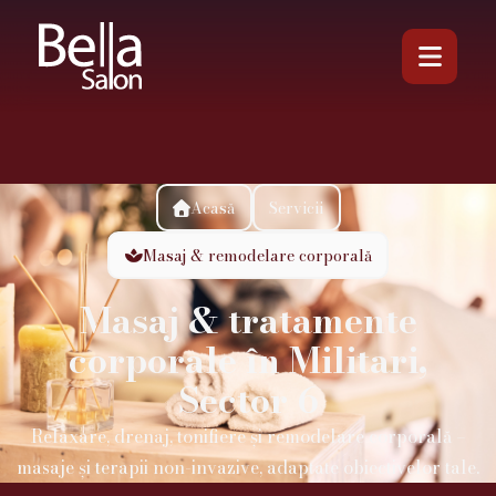

Acasă
Servicii

Masaj & remodelare corporală

Masaj & tratamente
corporale în Militari,
Sector 6
Relaxare, drenaj, tonifiere și remodelare corporală –
masaje și terapii non-invazive, adaptate obiectivelor tale.