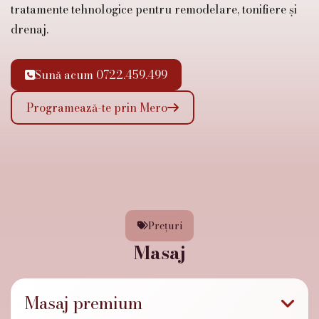
tratamente tehnologice pentru remodelare, tonifiere și
drenaj.
Sună acum 0722.459.499

Programează-te prin Mero

Prețuri

Masaj
Masaj premium