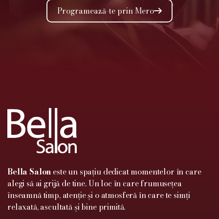
Programează-te prin Mero

Bella Salon
este un spațiu dedicat momentelor în care
alegi să ai grijă de tine. Un loc în care frumusețea
înseamnă timp, atenție și o atmosferă în care te simți
0722.459.499

relaxată, ascultată și bine primită.