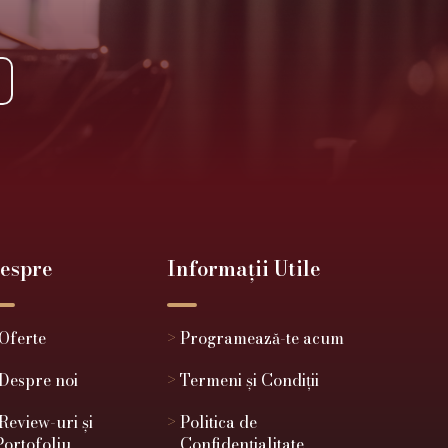
espre
Informații Utile
Oferte
>
Programează-te acum
Despre noi
>
Termeni și Condiții
Review-uri și
>
Politica de
Portofoliu
Confidențialitate