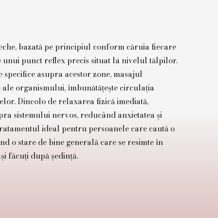
veche, bazată pe principiul conform căruia fiecare
nui punct reflex precis situat la nivelul tălpilor.
e specifice asupra acestor zone, masajul
 ale organismului, îmbunătățește circulația
elor. Dincolo de relaxarea fizică imediată,
pra sistemului nervos, reducând anxietatea și
e tratamentul ideal pentru persoanele care caută o
ind o stare de bine generală care se resimte în
și făcuți după ședință.