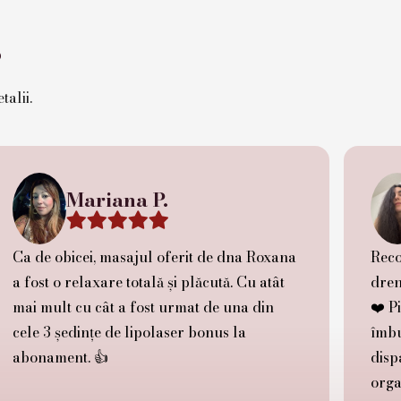
?
talii.
Mariana P.





Ca de obicei, masajul oferit de dna Roxana
Reco
a fost o relaxare totală și plăcută. Cu atât
dren
mai mult cu cât a fost urmat de una din
❤️ P
cele 3 ședințe de lipolaser bonus la
îmbu
abonament. 👍
disp
orga