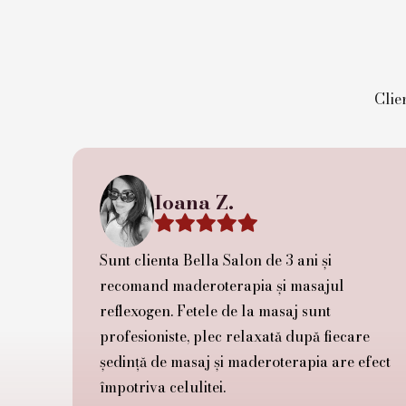
Clien
Ioana Z.





Sunt clienta Bella Salon de 3 ani și
recomand maderoterapia și masajul
reflexogen. Fetele de la masaj sunt
profesioniste, plec relaxată după fiecare
ședință de masaj și maderoterapia are efect
împotriva celulitei.