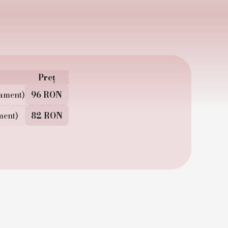
Preț
nament)
96 RON
ment)
82 RON