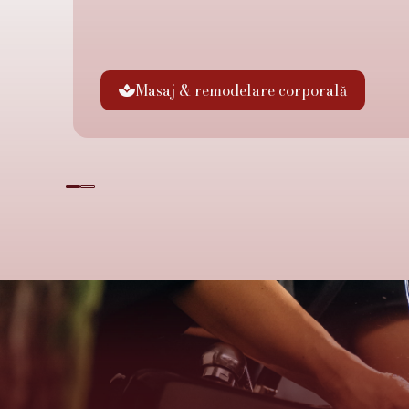
Masaj & remodelare corporală
