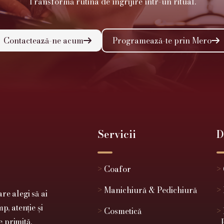
Transformă rutina de îngrijire într-un ritual.
Contactează-ne acum
Programează-te prin Mero


Servicii
D
>
Coafor
>
>
Manichiură & Pedichiură
>
re alegi să ai
p, atenție și
>
Cosmetică
>
e primită.