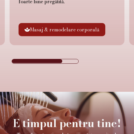
foarte bine pregătită.
Masaj & remodelare corporală

E timpul pentru tine!