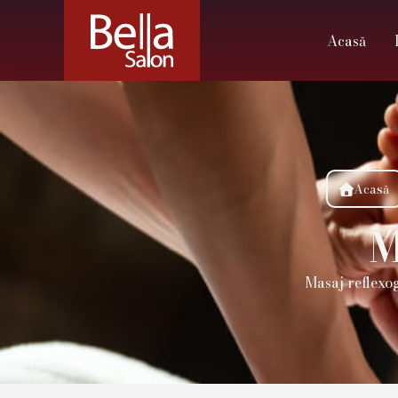
Acasă
Acasă

M
Masaj reflexog