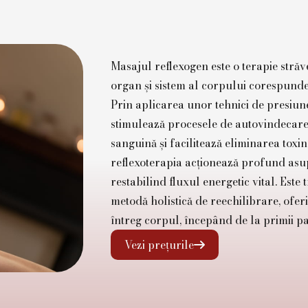
Masajul reflexogen este o terapie stră
organ și sistem al corpului corespunde u
Prin aplicarea unor tehnici de presiun
stimulează procesele de autovindecare
sanguină și facilitează eliminarea toxin
reflexoterapia acționează profund asu
restabilind fluxul energetic vital. Est
metodă holistică de reechilibrare, ofer
întreg corpul, începând de la primii pa
Vezi prețurile
