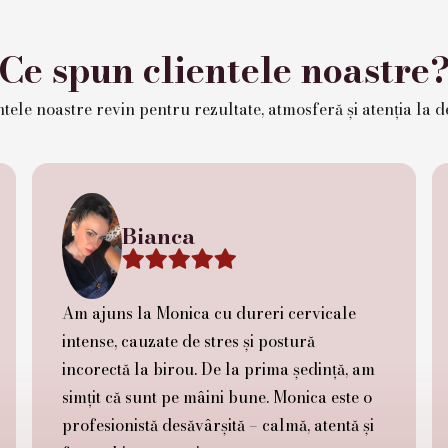
Ce spun clientele noastre
tele noastre revin pentru rezultate, atmosferă și atenția la de
Bianca





Am ajuns la Monica cu dureri cervicale
intense, cauzate de stres și postură
incorectă la birou. De la prima ședință, am
simțit că sunt pe mâini bune. Monica este o
profesionistă desăvârșită – calmă, atentă și