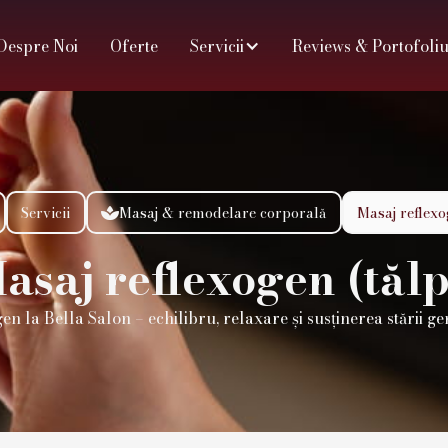
Despre Noi
Oferte
Servicii
Reviews & Portofoli
Servicii
Masaj & remodelare corporală
Masaj reflexo

asaj reflexogen (tălp
en la Bella Salon – echilibru, relaxare și susținerea stării ge