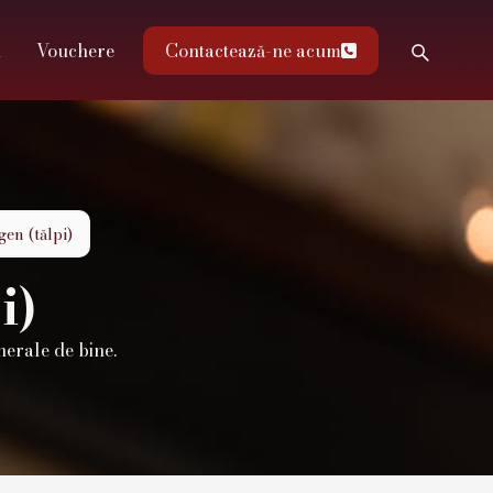
u
Vouchere
Contactează-ne acum

gen (tălpi)
i)
nerale de bine.