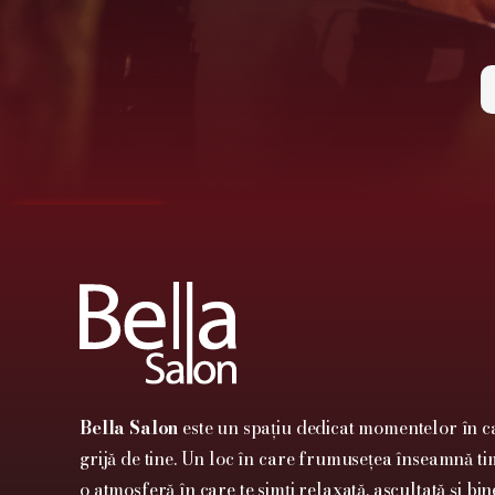
0722.459.499

Bella Salon
este un spațiu dedicat momentelor în ca
grijă de tine. Un loc în care frumusețea înseamnă tim
o atmosferă în care te simți relaxată, ascultată și bin