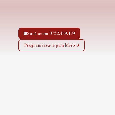
Sună acum 0722.459.499

Programează-te prin Mero
